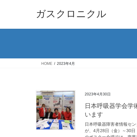
コ
ナ
ン
ビ
ガスクロニクル
テ
ゲ
ン
ー
ツ
シ
へ
ョ
ス
ン
キ
に
ッ
移
HOME
2023年4月
プ
動
2023年4月30日
日本呼吸器学会学
います
日本呼吸器障害者情報センタ
が、4月28日（金）～3
のポスター会場では、商業展