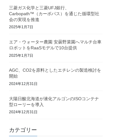
三菱ガス化学と三菱UFJ銀行、
Carbopath™（カーボパス）を通じた循環型社
会の実現を推進
2025年1月7日
エア・ウォーター農園 安曇野菜園へマルチ台車
ロボットをRaaSモデルで10台提供
2025年1月7日
AGC、CO2を原料としたエチレンの製造検討を
開始
2024年12月31日
大陽日酸北海道が液化アルゴンのISOコンテナ
型ローリーを導入
2024年12月31日
カテゴリー