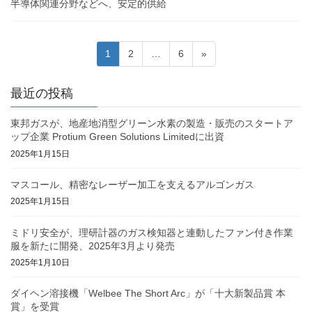
半導体関連分野などへ、安定的供給
投
固
固
固
1
2
…
6
»
稿
定
定
定
ペ
ペ
ペ
の
最近の投稿
ー
ー
ー
ペ
ジ
ジ
ジ
東邦ガスが、地産地消型グリーン水素の製造・販売のスタートア
ー
ップ企業 Protium Green Solutions Limitedに出資
ジ
2025年1月15日
送
マスコール、精密なレーザー加工を支えるアルゴンガス
り
2025年1月15日
ミドリ安全が、理研計器のガス検知器と連動したファン付き作業
服を新たに開発、2025年3月より発売
2025年1月10日
ダイヘン溶接機「Welbee The Short Arc」が「十大新製品賞 本
賞」を受賞