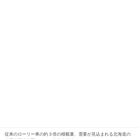
山宗哉 )は、（株）エア・ウォーター農園 安曇野菜園に対し、作
業効率を大幅に向上させるマ […]
2024年12月31日
産業ガス・医療ガスウォッチ
AGC、CO2を原料としたエチレンの製造検討
を開始
カナダの気候変動関連スタートアップ企業 CERT社と、電気分解
技術を用いた共同研究契約を締結 CCU技術の導入で、グループ
が製造する塩化ビニル樹脂やフッ素樹脂の原料に使用するエチレ
ンを置き換える検討
2024年12月31日
産業ガス・医療ガスウォッチ
大陽日酸北海道が液化アルゴンのISOコンテナ
型ローリーを導入
従来のローリー車の約３倍の積載量、需要が見込まれる北海道の