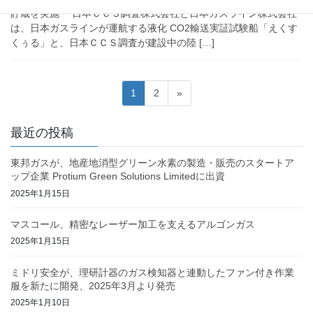
貯蔵を実施 日本ＣＣＳ調査株式会社と日本ガスライン株式会社
は、日本ガスラインが運航する液化 CO2輸送実証試験船「えくす
くぅる」と、日本ＣＣＳ調査が建設中の陸 […]
投
固
固
1
2
»
稿
定
定
ペ
ペ
の
最近の投稿
ー
ー
ペ
ジ
ジ
東邦ガスが、地産地消型グリーン水素の製造・販売のスタートア
ー
ップ企業 Protium Green Solutions Limitedに出資
ジ
2025年1月15日
送
マスコール、精密なレーザー加工を支えるアルゴンガス
り
2025年1月15日
ミドリ安全が、理研計器のガス検知器と連動したファン付き作業
服を新たに開発、2025年3月より発売
2025年1月10日