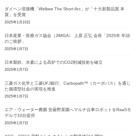
ダイヘン溶接機「Welbee The Short Arc」が「十大新製品賞 本
賞」を受賞
2025年1月10日
日本産業・医療ガス協会（JIMGA） 上原 正弘 会長「2025年 年頭
のご挨拶」
2025年1月7日
日本製鉄、水素による高炉でのCO2削減技術を確立
2025年1月7日
三菱ガス化学と三菱UFJ銀行、Carbopath™（カーボパス）を通じ
た循環型社会の実現を推進
2025年1月7日
エア・ウォーター農園 安曇野菜園へマルチ台車ロボットをRaaSモ
デルで10台提供
2025年1月7日