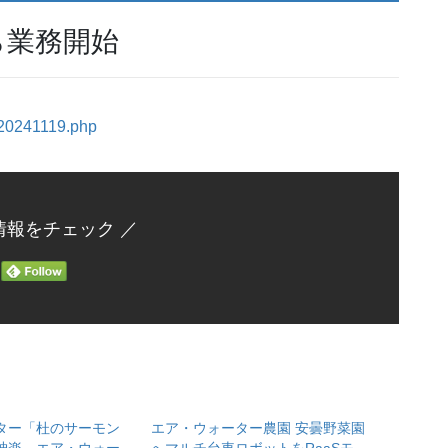
から業務開始
e/20241119.php
情報をチェック ／
ター「杜のサーモン
エア・ウォーター農園 安曇野菜園
神楽、エア・ウォー
へマルチ台車ロボットをRaaSモ