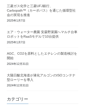
三菱ガス化学と三菱UFJ銀行、
Carbopath™（カーボパス）を通じた循環型社
会の実現を推進
2025年1月7日
エア・ウォーター農園 安曇野菜園へマルチ台車
ロボットをRaaSモデルで10台提供
2025年1月7日
AGC、CO2を原料としたエチレンの製造検討を
開始
2024年12月31日
大陽日酸北海道が液化アルゴンのISOコンテナ
型ローリーを導入
2024年12月31日
カテゴリー