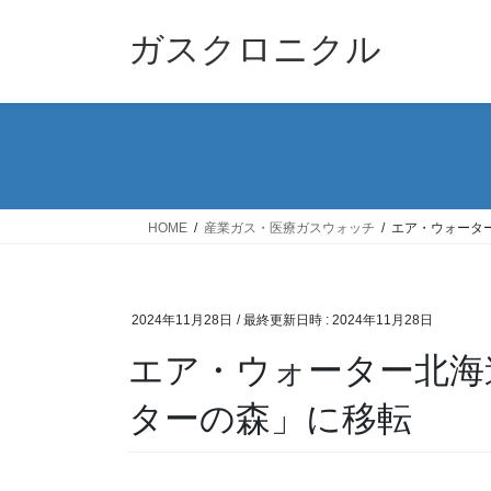
コ
ナ
ン
ビ
ガスクロニクル
テ
ゲ
ン
ー
ツ
シ
へ
ョ
ス
ン
キ
に
ッ
移
HOME
産業ガス・医療ガスウォッチ
エア・ウォータ
プ
動
2024年11月28日
/ 最終更新日時 :
2024年11月28日
エア・ウォーター北海
ターの森」に移転