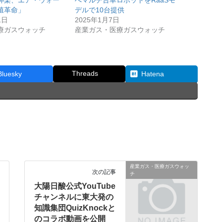
殖革命」
デルで10台提供
1日
2025年1月7日
療ガスウォッチ
産業ガス・医療ガスウォッチ
Threads
Bluesky
Hatena
産業ガス・医療ガスウォッ
次の記事
チ
大陽日酸公式YouTube
チャンネルに東大発の
知識集団QuizKnockと
のコラボ動画を公開