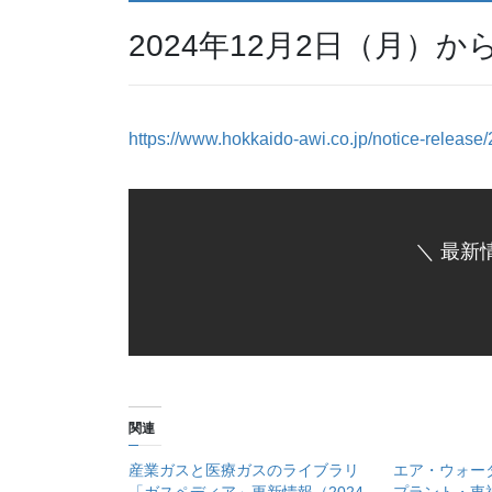
2024年12月2日（月）
https://www.hokkaido-awi.co.jp/notice-releas
＼ 最新
関連
産業ガスと医療ガスのライブラリ
エア・ウォー
「ガスペディア」更新情報（2024
プラント・東