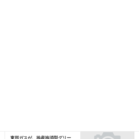
マスコール、枚方工場で 超低温液化ガス容器（LGC）のカットモデル を使っ
た安全講習を実施
2024年12月18日
産業ガス・医療ガスウォッチ
カテゴリー
マスコール
タグ
産業ガス・医療ガスウォッチ
前の記事
ミドリ安全が、理研計器のガス
検知器と連動したファン付き作
業服を新たに開発、2025年3月よ
り発売
2025年1月10日
産業ガス・医療ガスウォッチ
次の記事
東邦ガスが、地産地消型グリー