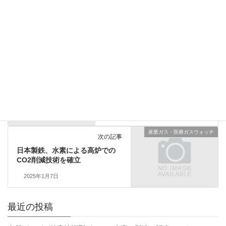
産業ガス・医療ガスウォッチ
カテゴリー
カーボンニュートラル
タグ
産業ガス・医療ガスウォッチ
前の記事
エア・ウォーター農園 安曇野菜
園へマルチ台車ロボットをRaaS
モデルで10台提供
2025年1月7日
産業ガス・医療ガスウォッチ
次の記事
日本製鉄、水素による高炉での
CO2削減技術を確立
2025年1月7日
最近の投稿