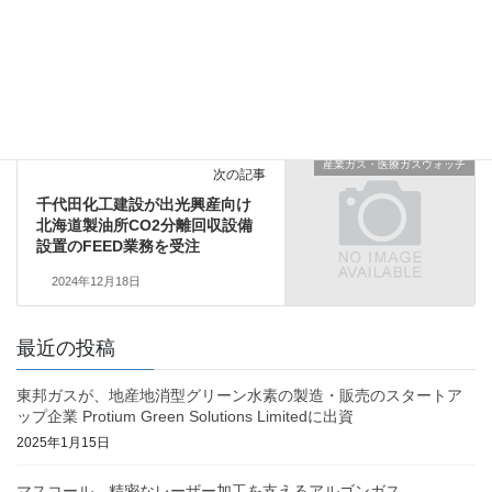
産業ガス・医療ガスウォッチ
前の記事
大陽日酸北海道「第12回 ほっか
いもっかい杯 スポGOMI大会 in
札幌」に参加
2024年12月15日
産業ガス・医療ガスウォッチ
次の記事
千代田化工建設が出光興産向け
北海道製油所CO2分離回収設備
設置のFEED業務を受注
2024年12月18日
最近の投稿
東邦ガスが、地産地消型グリーン水素の製造・販売のスタートア
ップ企業 Protium Green Solutions Limitedに出資
2025年1月15日
マスコール、精密なレーザー加工を支えるアルゴンガス